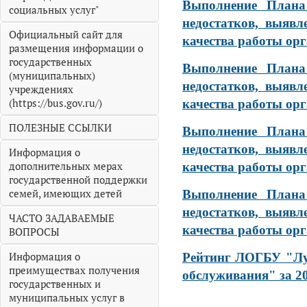
Выполнение План
социальных услуг"
недостатков, выявл
Официальный сайт для
качества работы орг
размещения информации о
государственных
Выполнение План
(муниципальных)
недостатков, выявл
учреждениях
(https://bus.gov.ru/)
качества работы орг
ПОЛЕЗНЫЕ ССЫЛКИ
Выполнение План
недостатков, выявл
Информация о
дополнительных мерах
качества работы орг
государственной поддержки
семей, имеющих детей
Выполнение План
недостатков, выявл
ЧАСТО ЗАДАВАЕМЫЕ
качества работы орг
ВОПРОСЫ
Информация о
Рейтинг ЛОГБУ "Лу
преимуществах получения
обслуживания" за 20
государственных и
муниципальных услуг в