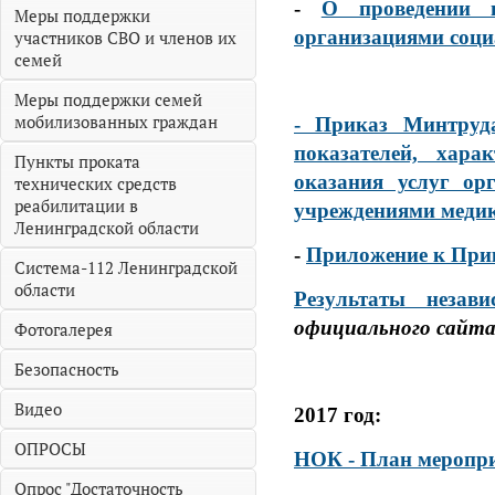
-
О проведении н
Меры поддержки
организациями соци
участников СВО и членов их
семей
Меры поддержки семей
мобилизованных граждан
- Приказ Минтруд
показателей, хар
Пункты проката
оказания услуг ор
технических средств
реабилитации в
учреждениями медик
Ленинградской области
-
Приложение к Прик
Система-112 Ленинградской
области
Результаты незав
официального сайта 
Фотогалерея
Безопасность
Видео
2017 год:
ОПРОСЫ
НОК - План меропри
Опрос "Достаточность