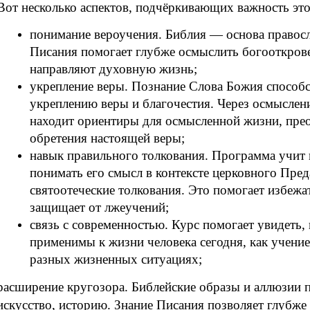
Вот несколько аспектов, подчёркивающих важность это
понимание вероучения. Библия — основа правос
Писания помогает глубже осмыслить богооткров
направляют духовную жизнь;
укрепление веры. Познание Слова Божия способ
укреплению веры и благочестия. Через осмыслени
находит ориентиры для осмысленной жизни, прео
обретения настоящей веры;
навык правильного толкования. Программа учит н
понимать его смысл в контексте церковного Пред
святоотеческие толкования. Это помогает избеж
защищает от лжеучений;
связь с современностью. Курс помогает увидеть,
применимы к жизни человека сегодня, как учени
разных жизненных ситуациях;
расширение кругозора. Библейские образы и аллюзии 
искусство, историю. Знание Писания позволяет глубже