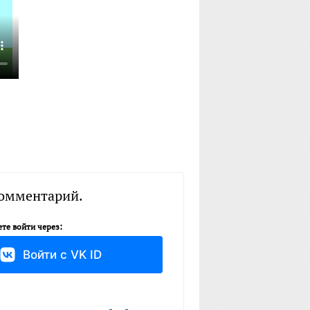
комментарий.
те войти через:
Войти с VK ID