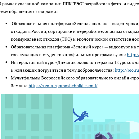
В рамках указанной кампании ППК "РЭО" разработала фото- и виде
тему обращения с отходами:
Образовательная платформа «Зеленая школа» — видео-уроки, 
отходов в России, сортировке и переработке, опасных отхода
коммунальных отходов (ТКО) и экологической ответственнос
Образовательная платформа «Зеленый курс» — видеокурс на т
госслужащих и студентов профильных программ вузов:
http:/
Интерактивный курс «Дневник эковолонтера» из 12 уроков дл
и желающих погрузиться в тему добровольчества:
http://reo.r
Мультфильмы Всероссийского образовательного онлайн-пр
Земли»:
https://reo.ru/pomoshchniki_zemli/