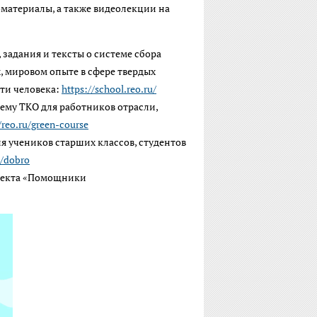
оматериалы, а также видеолекции на
задания и тексты о системе сбора
х, мировом опыте в сфере твердых
ти человека:
https://school.reo.ru/
ему ТКО для работников отрасли,
/reo.ru/green-course
я учеников старших классов, студентов
u/dobro
оекта «Помощники