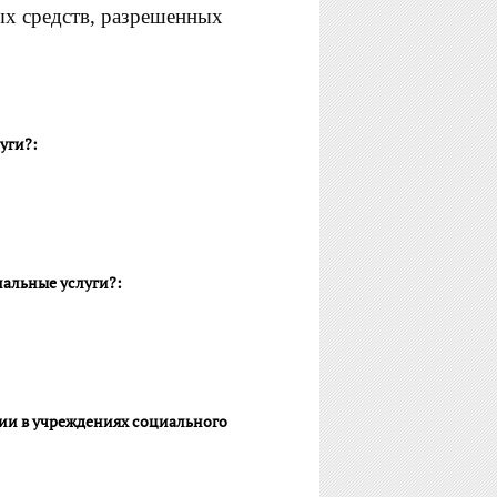
ых средств, разрешенных
уги?:
иальные услуги?:
нии в учреждениях социального