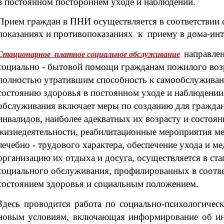
в постоянном постороннем уходе и наблюдении.
Прием граждан в ПНИ осуществляется в соответствии
показаниях и противопоказаниях к приему в дома-ин
направлен
Стационарное платное социальное обслуживание
социально - бытовой помощи гражданам пожилого возр
полностью утратившим способность к самообслужива
состоянию здоровья в постоянном уходе и наблюдении
обслуживания включает меры по созданию для граждан
инвалидов, наиболее адекватных их возрасту и состоя
жизнедеятельности, реабилитационные мероприятия ме
лечебно - трудового характера, обеспечение ухода и 
организацию их отдыха и досуга, осуществляется в с
социального обслуживания, профилированных в соотве
состоянием здоровья и социальным положением.
Здесь проводится работа по социально-психологичес
новым условиям, включающая информирование об ин