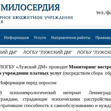
 МИЛОСЕРДИЯ
тел./ф
Информация
Услуги
Направления работы
Правова
М" ЛОГБУ "ЛУЖСКИЙ ДМ" ЛОГБУ "ЛУЖСКИЙ Д
ЛОГБУ «Лужский ДМ» проводит
Мониторинг востр
в учреждении платных услуг
(посредством сбора обр
Информация перед опросом:
В психоневрологический интернат Ленингра
граждане, страдающие психическими расстройств
утратившие способность к самообслуживанию и нужд